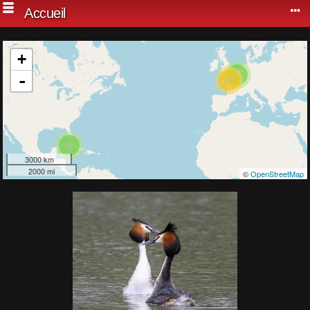
Accueil
+
3
-
82
2
3000 km
2000 mi
©
OpenStreetMap