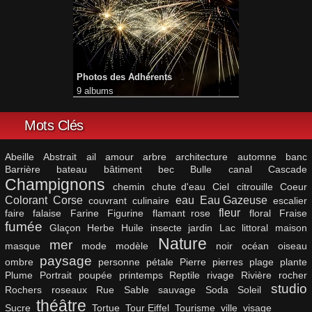
Photos des Adhérents
9 albums
Mots Clés
Abeille
Abstrait
ail
amour
arbre
architecture
automne
banc
Barrière
bateau
bâtiment
bec
Bulle
canal
Cascade
Champignons
chemin
chute d'eau
Ciel
citrouille
Coeur
Colorant
Corse
eau
Eau Gazeuse
couvrant
culinaire
escalier
fleur
faire
falaise
Farine
Figurine
flamant rose
floral
Fraise
fumée
Glaçon
Herbe
Huile
insecte
jardin
Lac
littoral
maison
Nature
mer
masque
mode
modèle
noir
océan
oiseau
paysage
ombre
personne
pétale
Pierre
pierres
plage
plante
Plume
Portrait
poupée
printemps
Reptile
rivage
Rivière
rocher
studio
Rochers
roseaux
Rue
Sable
sauvage
Soda
Soleil
théâtre
Sucre
Tortue
Tour Eiffel
Tourisme
ville
visage