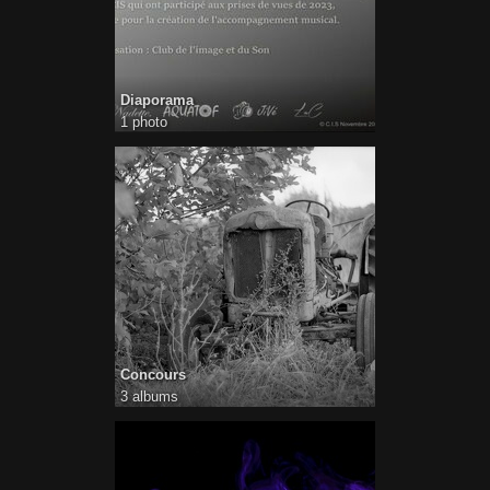
Diaporama
1 photo
Concours
3 albums