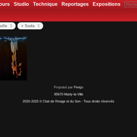
ours
Studio
Technique
Reportages
Expositions
ulle
3
+ Soda
3
Propulsé par
Piwigo
95670 Marly-la-Ville
2020-2025 © Club de l’Image et du Son - Tous droits réservés
GLACON AVEC COCA