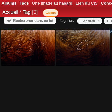
Albums
Tags
Une image au hasard
Lien du CIS
Conc
Accueil
/
Tag
3
Glaçon
Rechercher dans ce lot
Tags liés
+ Abstrait
3
+ B
GLACON AVEC COCA 2
GLACON AVEC COCA