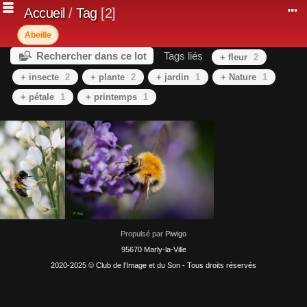
Accueil
/
Tag
2
Abeille
Rechercher dans ce lot
Tags liés
+ fleur
2
+ insecte
2
+ plante
2
+ jardin
1
+ Nature
1
+ pétale
1
+ printemps
1
Propulsé par
Piwigo
95670 Marly-la-Ville
2020-2025 © Club de l’Image et du Son - Tous droits réservés