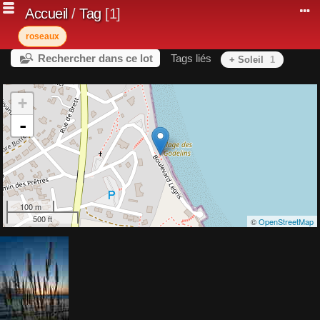
Accueil
/
Tag
1
roseaux
Rechercher dans ce lot
Tags liés
+ Soleil
1
+
-
100 m
500 ft
©
OpenStreetMap