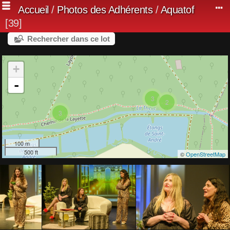
Accueil
/
Photos des Adhérents
/
Aquatof
39
Rechercher dans ce lot
+
-
3
2
3
100 m
500 ft
©
OpenStreetMap