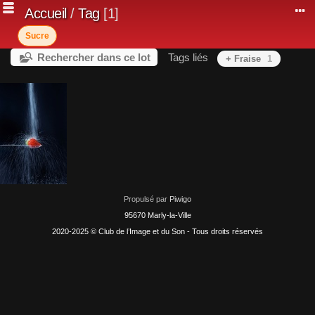
Accueil
/
Tag
1
Sucre
Rechercher dans ce lot
Tags liés
+ Fraise
1
Propulsé par
Piwigo
95670 Marly-la-Ville
2020-2025 © Club de l’Image et du Son - Tous droits réservés