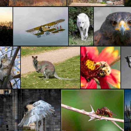
Envole resultat
Chemin du Sage resultat
Suspension resultat
t
Faucheur de marguerites resultat
Loup Artique resultat
Je vous vois re
Écureuil(Marine C) resultat
Marsupial curieux resultat
DCS 7649 - BUTINE -1 resultat