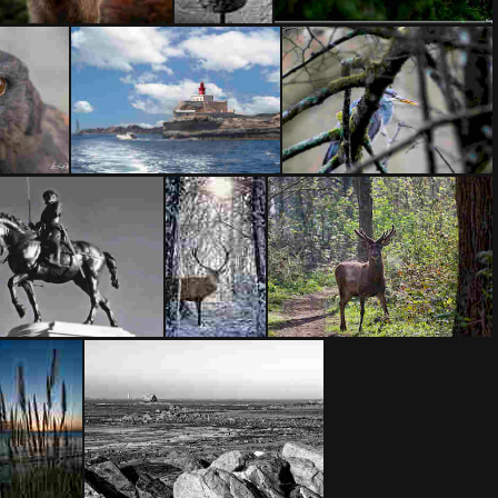
Cerf resultat
1 Regard resultat
Un monde féérique resultat
sultat
Sous l\'œil du phare resultat
je t\'ai vu resultat
01 LE CAVALIER 20260104 110133 resultat
14 Féerique resultat
3 Dans la forêt un grand cerf resultat