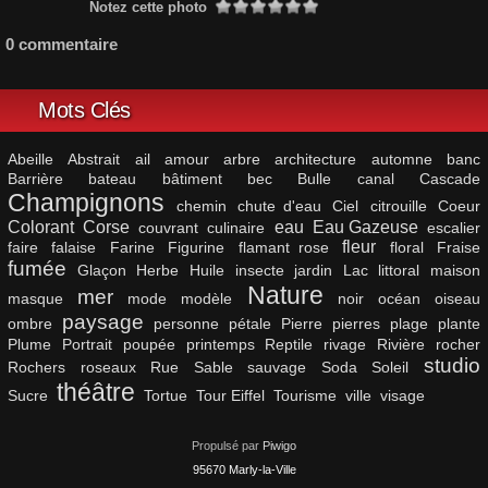
Notez cette photo
0 commentaire
Mots Clés
Abeille
Abstrait
ail
amour
arbre
architecture
automne
banc
Barrière
bateau
bâtiment
bec
Bulle
canal
Cascade
Champignons
chemin
chute d'eau
Ciel
citrouille
Coeur
Colorant
Corse
eau
Eau Gazeuse
couvrant
culinaire
escalier
fleur
faire
falaise
Farine
Figurine
flamant rose
floral
Fraise
fumée
Glaçon
Herbe
Huile
insecte
jardin
Lac
littoral
maison
Nature
mer
masque
mode
modèle
noir
océan
oiseau
paysage
ombre
personne
pétale
Pierre
pierres
plage
plante
Plume
Portrait
poupée
printemps
Reptile
rivage
Rivière
rocher
studio
Rochers
roseaux
Rue
Sable
sauvage
Soda
Soleil
théâtre
Sucre
Tortue
Tour Eiffel
Tourisme
ville
visage
Propulsé par
Piwigo
95670 Marly-la-Ville