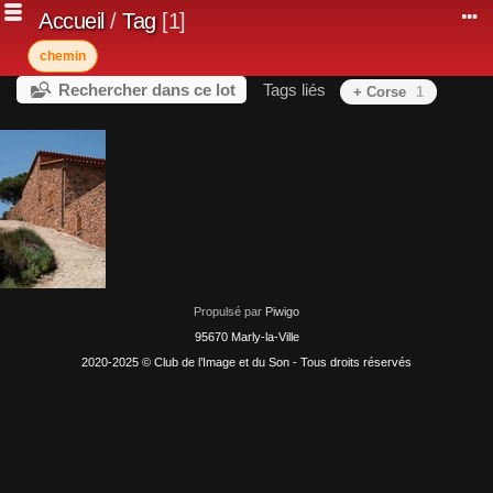
Accueil
/
Tag
1
chemin
Rechercher dans ce lot
Tags liés
+ Corse
1
Propulsé par
Piwigo
95670 Marly-la-Ville
2020-2025 © Club de l’Image et du Son - Tous droits réservés