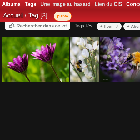
Albums
Tags
Une image au hasard
Lien du CIS
Conc
Accueil
/
Tag
3
plante
Rechercher dans ce lot
Tags liés
+ fleur
3
+ Abei
Fleur
ABEILLE
Saveurs ex