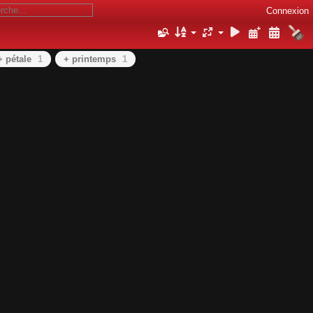
Connexion
+ pétale
1
+ printemps
1