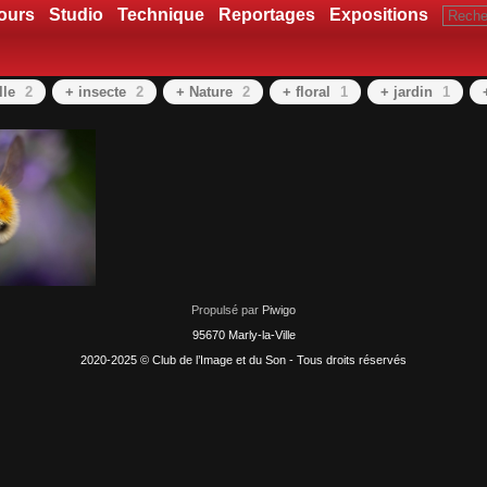
ours
Studio
Technique
Reportages
Expositions
lle
2
+ insecte
2
+ Nature
2
+ floral
1
+ jardin
1
Propulsé par
Piwigo
95670 Marly-la-Ville
2020-2025 © Club de l’Image et du Son - Tous droits réservés
quises