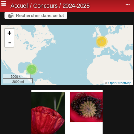
Accueil
/
Concours
/
2024-2025
Rechercher dans ce lot
+
-
12
2
3000 km
2000 mi
©
OpenStreetMap