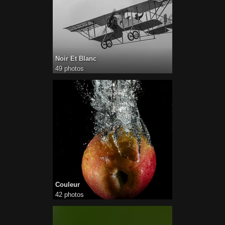
Noir Et Blanc
49 photos
Couleur
42 photos