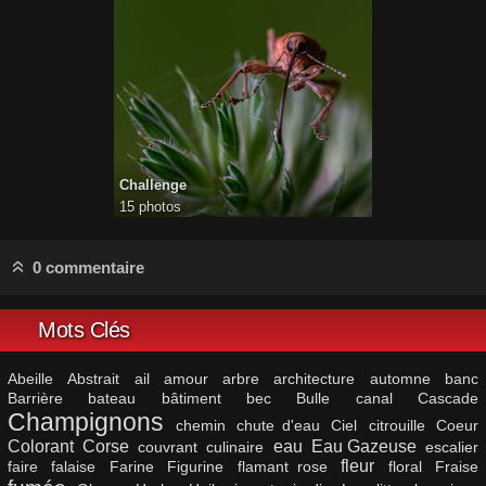
Challenge
15 photos
0 commentaire
Mots Clés
Abeille
Abstrait
ail
amour
arbre
architecture
automne
banc
Barrière
bateau
bâtiment
bec
Bulle
canal
Cascade
Champignons
chemin
chute d'eau
Ciel
citrouille
Coeur
Colorant
Corse
eau
Eau Gazeuse
couvrant
culinaire
escalier
fleur
faire
falaise
Farine
Figurine
flamant rose
floral
Fraise