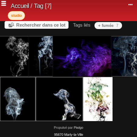
Accueil
/
Tag
7
studio
Rechercher dans ce lot
Tags liés
+ fumée
7
Propulsé par
Piwigo
95670 Marly-la-Ville