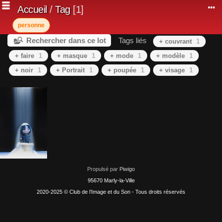
Accueil
/
Tag
1
personne
Rechercher dans ce lot
Tags liés
+ couvrant
1
+ faire
1
+ masque
1
+ mode
1
+ modèle
1
+ noir
1
+ Portrait
1
+ poupée
1
+ visage
1
Propulsé par
Piwigo
95670 Marly-la-Ville
2020-2025 © Club de l’Image et du Son - Tous droits réservés