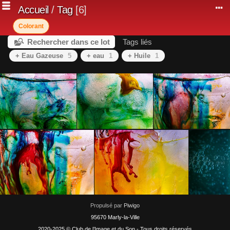
Accueil
/
Tag
6
Colorant
Rechercher dans ce lot
Tags liés
+ Eau Gazeuse
5
+ eau
1
+ Huile
1
Propulsé par
Piwigo
95670 Marly-la-Ville
2020-2025 © Club de l’Image et du Son - Tous droits réservés