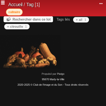
Accueil
/
Tag
1
culinaire
Rechercher dans ce lot
Tags liés
+ ail
1
+ citrouille
1
Propulsé par
Piwigo
95670 Marly-la-Ville
2020-2025 © Club de l’Image et du Son - Tous droits réservés