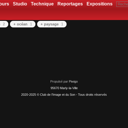
ours
Studio
Technique
Reportages
Expositions
e
2
+ océan
1
+ paysage
1
Propulsé par
Piwigo
95670 Marly-la-Ville
2020-2025 © Club de l’Image et du Son - Tous droits réservés