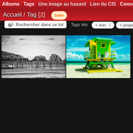
Albums
Tags
Une image au hasard
Lien du CIS
Conc
Accueil
/
Tag
2
Sable
Rechercher dans ce lot
Tags liés
+ mer
2
+ plag
Plouha
Miami Beach Dalila