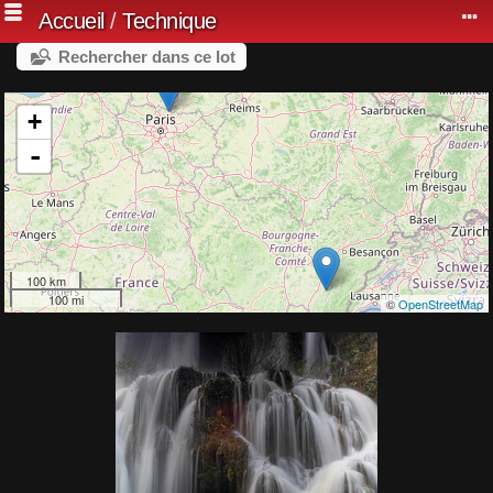
Accueil
/
Technique
Rechercher dans ce lot
+
-
100 km
100 mi
©
OpenStreetMap