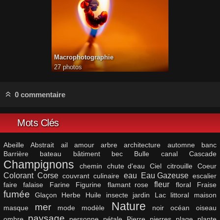
Macrophotographie
27 photos
0 commentaire
Mots Clés
Abeille
Abstrait
ail
amour
arbre
architecture
automne
banc
Barrière
bateau
bâtiment
bec
Bulle
canal
Cascade
Champignons
chemin
chute d'eau
Ciel
citrouille
Coeur
Colorant
Corse
eau
Eau Gazeuse
couvrant
culinaire
escalier
fleur
faire
falaise
Farine
Figurine
flamant rose
floral
Fraise
fumée
Glaçon
Herbe
Huile
insecte
jardin
Lac
littoral
maison
Nature
mer
masque
mode
modèle
noir
océan
oiseau
paysage
ombre
personne
pétale
Pierre
pierres
plage
plante