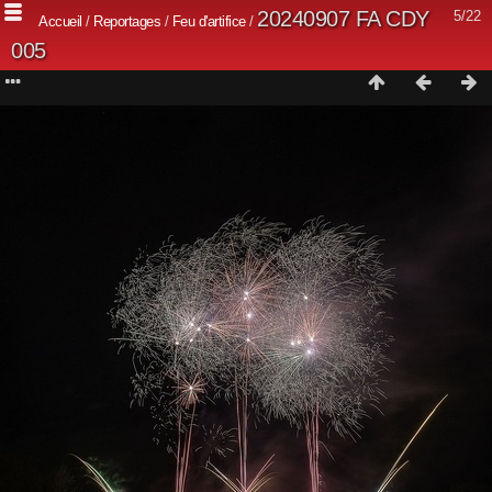
20240907 FA CDY
5/22
Accueil
/
Reportages
/
Feu d'artifice
/
005