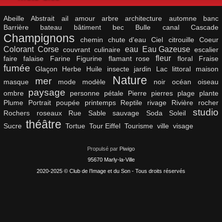
Abeille
Abstrait
ail
amour
arbre
architecture
automne
banc
Barrière
bateau
bâtiment
bec
Bulle
canal
Cascade
Champignons
chemin
chute d'eau
Ciel
citrouille
Coeur
Colorant
Corse
eau
Eau Gazeuse
couvrant
culinaire
escalier
fleur
faire
falaise
Farine
Figurine
flamant rose
floral
Fraise
fumée
Glaçon
Herbe
Huile
insecte
jardin
Lac
littoral
maison
Nature
mer
masque
mode
modèle
noir
océan
oiseau
paysage
ombre
personne
pétale
Pierre
pierres
plage
plante
Plume
Portrait
poupée
printemps
Reptile
rivage
Rivière
rocher
studio
Rochers
roseaux
Rue
Sable
sauvage
Soda
Soleil
théâtre
Sucre
Tortue
Tour Eiffel
Tourisme
ville
visage
Propulsé par
Piwigo
95670 Marly-la-Ville
2020-2025 © Club de l’Image et du Son - Tous droits réservés