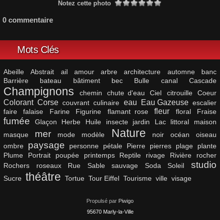
Notez cette photo
0 commentaire
Mots Clés
Abeille
Abstrait
ail
amour
arbre
architecture
automne
banc
Barrière
bateau
bâtiment
bec
Bulle
canal
Cascade
Champignons
chemin
chute d'eau
Ciel
citrouille
Coeur
Colorant
Corse
eau
Eau Gazeuse
couvrant
culinaire
escalier
fleur
faire
falaise
Farine
Figurine
flamant rose
floral
Fraise
fumée
Glaçon
Herbe
Huile
insecte
jardin
Lac
littoral
maison
Nature
mer
masque
mode
modèle
noir
océan
oiseau
paysage
ombre
personne
pétale
Pierre
pierres
plage
plante
Plume
Portrait
poupée
printemps
Reptile
rivage
Rivière
rocher
studio
Rochers
roseaux
Rue
Sable
sauvage
Soda
Soleil
théâtre
Sucre
Tortue
Tour Eiffel
Tourisme
ville
visage
Propulsé par
Piwigo
95670 Marly-la-Ville