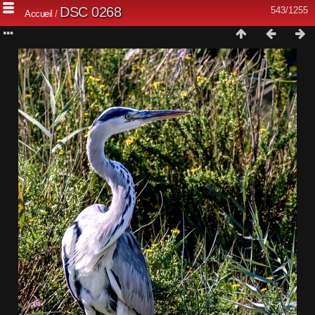
DSC 0268
543/1255
Accueil
/